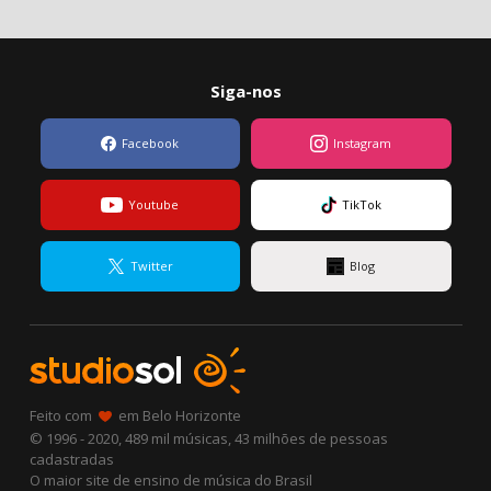
Siga-nos
Facebook
Instagram
Youtube
TikTok
Twitter
Blog
Feito com
em Belo Horizonte
© 1996 - 2020, 489 mil músicas, 43 milhões de pessoas
cadastradas
O maior site de ensino de música do Brasil