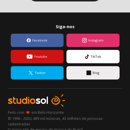
Siga-nos
Facebook
Instagram
Youtube
TikTok
Twitter
Blog
Feito com
em Belo Horizonte
© 1996 - 2020, 489 mil músicas, 43 milhões de pessoas
cadastradas
O maior site de ensino de música do Brasil