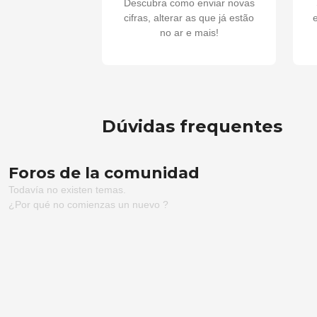
Descubra como enviar novas
cifras, alterar as que já estão
e
no ar e mais!
Dúvidas frequentes
Foros de la comunidad
Todavía no existen temas.
¿Por qué no comienzas un nuevo ?