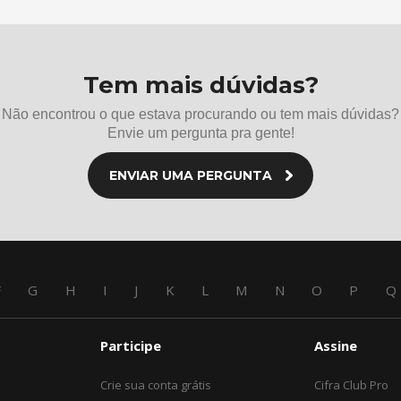
Tem mais dúvidas?
Não encontrou o que estava procurando ou tem mais dúvidas?
Envie um pergunta pra gente!
ENVIAR UMA PERGUNTA
F
G
H
I
J
K
L
M
N
O
P
Q
Participe
Assine
Crie sua conta grátis
Cifra Club Pro