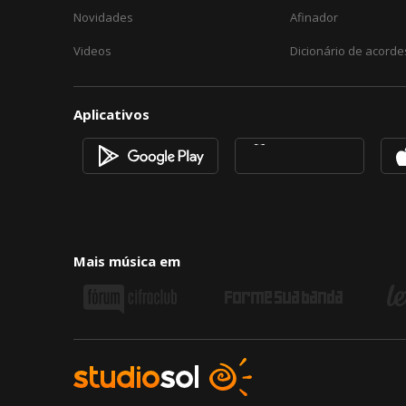
Novidades
Afinador
Videos
Dicionário de acorde
Aplicativos
Mais música em
Fórum
Forme
Letr
Cifra
Sua
Club
Banda