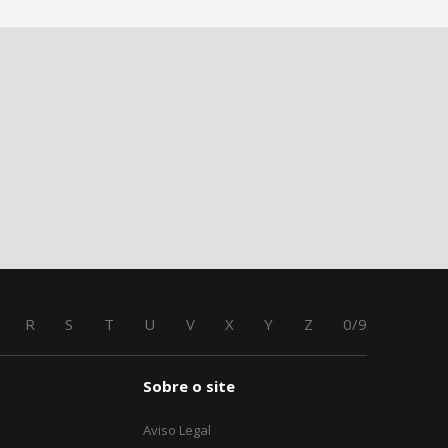
R
S
T
U
V
X
Y
Z
0/9
Sobre o site
Aviso Legal