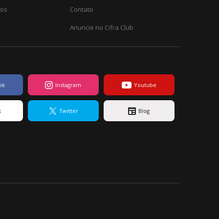
ros
Contato
Anuncie no Cifra Club
ok
Instagram
Youtube
k
Twitter
Blog