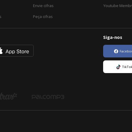
Envie cifras
Youtube Memb
s
Peça cifras
Siga-nos
Facebo
TikTo
as
Palco
MP3