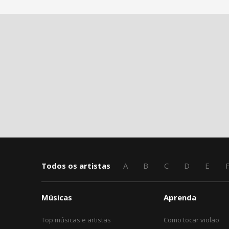
Todos os artistas
A
B
C
D
E
Músicas
Aprenda
Top músicas e artistas
Como tocar violão